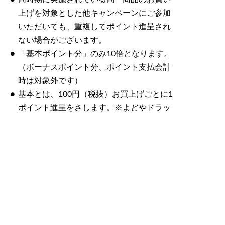
上げを対象とした他キャンペーンにご参加
いただいても、重複してポイント進呈され
ない場合がございます。
「基本ポイント分」のみ10倍となります。
（ボーナスポイント分、ポイント支払会計
時は対象外です）
基本とは、100円（税抜）お買上げごとに1
ポイント進呈をさします。※よどやドラッ
グは200円（税抜）につき1ポイント進呈を
さします。
WAON POINT取り扱いのない店舗ではVポ
イントを進呈いたします。Vポイントが貯ま
るカードをご提示ください。
特売・割引値引・クーポン利用後のご購入
金額が適用されます。
ポイントの進呈状況については、smart